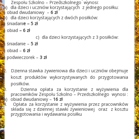
Zespołu Szkolno – Przedszkolnego wynosi:
a)
dla dzieci i uczniów korzystających z jednego posiłku:
obiad dwudaniowy –
6 zł
§
b)
dla dzieci korzystających z dwóch posiłków:
śniadani
e – 5 zł
§
obiad
– 6 zł
§
c) dla dzieci korzystających z 3 posiłków:
śniadanie –
5 zł
§
obiad –
6 zł
§
podwieczorek –
3 zł
§
2.
Dzienna stawka żywieniowa dla dzieci i uczniów obejmuje
koszt produktów wykorzystywanych do przygotowania
posiłków.
3.
Dzienna opłata za korzystanie z wyżywienia dla
pracowników Zespołu Szkolno – Przedszkolnego wynosi :
a)
obiad dwudaniowy –
16 zł
4.
Opłata za korzystanie z wyżywienia przez pracowników
składa się z dziennej stawki żywieniowej
oraz z kosztu
przygotowania i wydawania posiłku