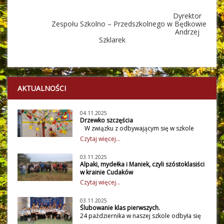
Dyrektor
Zespołu Szkolno – Przedszkolnego w Będkowie
Andrzej
Szklarek
AKTUALNOŚCI
04.11.2025
Drzewko szczęścia
W związku z odbywającym się w szkole
Tygodniem Szczęścia i Światowym Dniem
Czytaj więcej...
Drzewa 10 października uczniowie klas I - III
wraz z wychowawczyniami stworzyli
03.11.2025
kreatywne drzewka szczęścia. Idealne
Alpaki, mydełka i Maniek, czyli szóstoklasiści
połączenie radości życia jaką dają nam
w krainie Cudaków
drzewa i szczęścia jakiego doświadczamy
30 października uczniowie klasy szóstej
Czytaj więcej...
mogąc żyć wśród drzew w zgodzie z ludźmi,
spędzili wyjątkowy dzień w zagrodzie
zaowocowało niebywałymi drzewkami na
edukacyjnej Alpaki Cudaki, gdzie wzięli
naszym piętrze. Każde dziecko odrysowało,
03.11.2025
udział w warsztatach mydełkowych oraz
Ślubowanie klas pierwszych.
wycięło i podpisało swoją dłoń, a następnie
spotkali się z wieloma sympatycznymi
24 października w naszej szkole odbyła się
zostały one przymocowane do korony
zwierzętami. Podczas zajęć każdy uczestnik
uroczystość ślubowania i pasowania na