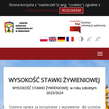
Strona korzysta z "ciasteczek"(z ang. "cookies") zgodnie z
polityką prywatności
.
ROZUMIEM
WYSOKOŚĆ STAWKI ŻYWIENIOWEJ
WYSOKOŚĆ STAWKI ŻYWIENIOWEJ w roku szkolnym
2023/2024
1.
Dzienna opłata za korzystanie z wyżywienia dla uczniów