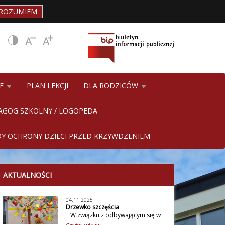
ROZUMIEM
NE
PLAN LEKCJI
DLA RODZICÓW
AGOG SZKOLNY / LOGOPEDA
Y OCHRONY DZIECI PRZED KRZYWDZENIEM
AKTUALNOŚCI
04.11.2025
Drzewko szczęścia
W związku z odbywającym się w
szkole Tygodniem Szczęścia i