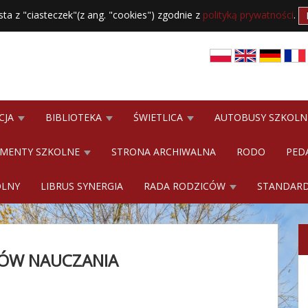
sta z "ciasteczek"(z ang. "cookies") zgodnie z
polityką prywatności
.
CJA
BIBLIOTEKA
ŚWIETLICA
AUTOBUSY SZKOL
MENTY SZKOLNE
STRONA ARCHIWALNA
RODO
PED
OLNY
LIBRUS SYNERGIA
RADA RODZICÓW
STANDARD
ÓW NAUCZANIA