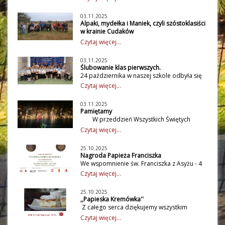
Drzewa 10 października uczniowie klas I - III
wraz z wychowawczyniami stworzyli
03.11.2025
kreatywne drzewka szczęścia. Idealne
Alpaki, mydełka i Maniek, czyli szóstoklasiści
połączenie radości życia jaką dają nam
w krainie Cudaków
drzewa i szczęścia jakiego doświadczamy
30 października uczniowie klasy szóstej
Czytaj więcej...
mogąc żyć wśród drzew w zgodzie z ludźmi,
spędzili wyjątkowy dzień w zagrodzie
zaowocowało niebywałymi drzewkami na
edukacyjnej Alpaki Cudaki, gdzie wzięli
naszym piętrze. Każde dziecko odrysowało,
03.11.2025
udział w warsztatach mydełkowych oraz
Ślubowanie klas pierwszych.
wycięło i podpisało swoją dłoń, a następnie
spotkali się z wieloma sympatycznymi
24 października w naszej szkole odbyła się
zostały one przymocowane do korony
zwierzętami. Podczas zajęć każdy uczestnik
uroczystość ślubowania i pasowania na
drzew.
Czytaj więcej...
mógł własnoręcznie wykonać kolorowe i
uczniów klas pierwszych. W uczniowskie
pachnące mydełka glicerynowe, poznając
szeregi oficjalnie wstąpiło 32
przy tym tajniki naturalnych kosmetyków. Po
03.11.2025
pierwszoklasistów w chustach z nadrukiem
Pamiętamy
warsztatach uczniowie wyruszyli na spacer
patrona naszej szkoły - W.S. Reymonta oraz
W przeddzień Wszystkich Świętych
po lesie w towarzystwie alpak i kóz, ucząc
z emblematami szkoły (logo),
uczniowie kl. VI wraz z wychowawczynią
się, jak dbać o zwierzęta i jak nawiązywać z
Czytaj więcej...
ufundowanymi przez Radę Rodziców. W
Panią Agatą Karlińską odwiedzili cmentarz
nimi kontakt. W zagrodzie czekało też wiele
obecności rodziców, dyrekcji szkoły oraz
parafialny. Uporządkowali znajdujące się
innych atrakcji – można było pogłaskać
zaproszonych gości: Pana Wójta Gminy
25.10.2025
tam groby żołnierzy obu wojen światowych
króliki i świnki morskie, zaprzyjaźnić się z
Nagroda Papieża Franciszka
Dariusza Misztala, przewodniczącej RG Pani
oraz cywilnych ofiar II wojny światowej. Na
psem do dogoterapii Borysem, posłuchać
We wspomnienie św. Franciszka z Asyżu - 4
Karoliny Rauch oraz przedstawiciela Rady
tych mogiłach szkolna delegacja zapaliła
skrzeczenia papug, a także poznać
października 2019r. arcybiskup Grzegorz
Rodziców Pani Ilony Bogusławskiej i innych
Czytaj więcej...
znicze. Następnie zostały odwiedzone groby
prawdziwą gwiazdę zagrody – kapibarę
Ryś ustanowił Nagrodę Papieża Franciszka,
gości uczniowie zaprezentowali swoje
zmarłych nauczycieli pracujących niegdyś w
Mańka, który szybko skradł serca wszystkich
która przyznawana jest młodym ludziom
zdolności artystyczne. Był to najważniejszy i
szkołach działających na terenie naszej
uczestników. Warsztaty były bezpłatne,
25.10.2025
podejmującym działania na jednym z trzech
długo wyczekiwany dzień w życiu każdego
,,Papieska Kremówka''
gminy. Tam również uczniowie zapalili
ponieważ środki na ich realizację pozyskała
obszarów życia kościelnego, tak ważnych
pierwszaka, a wydarzeniu towarzyszyło
Z całego serca dziękujemy wszystkim
symboliczne znicze pamięci, a Pani Agata
z Narodowego Instytutu Kultury i
dla Ojca Świętego Franciszka. Nagroda
wiele emocji zarówno wśród uczniów,
Osobom, które włączyły się w
Karlińska opowiedziała o postaciach
Dziedzictwa Wsi wychowawczyni klasy – pani
Czytaj więcej...
przyznawana jest w trzech kategoriach:
nauczycieli, a także rodziców. Nie zabrakło
przeprowadzenie akcji „Papieska
zmarłych pedagogów.
Agata Karlińska, która również