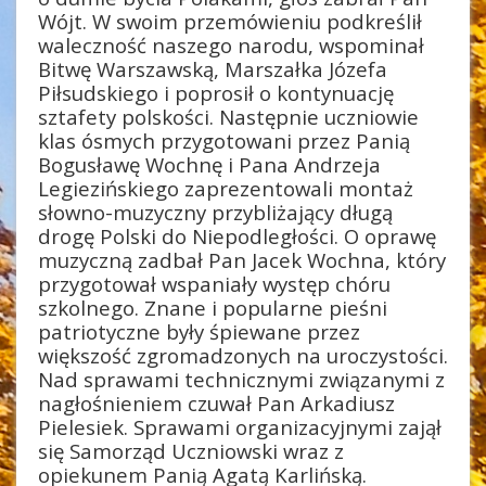
Wójt. W swoim przemówieniu podkreślił
waleczność naszego narodu, wspominał
Bitwę Warszawską, Marszałka Józefa
Piłsudskiego i poprosił o kontynuację
sztafety polskości. Następnie uczniowie
klas ósmych przygotowani przez Panią
Bogusławę Wochnę i Pana Andrzeja
Legiezińskiego zaprezentowali montaż
słowno-muzyczny przybliżający długą
drogę Polski do Niepodległości. O oprawę
muzyczną zadbał Pan Jacek Wochna, który
przygotował wspaniały występ chóru
szkolnego. Znane i popularne pieśni
patriotyczne były śpiewane przez
większość zgromadzonych na uroczystości.
Nad sprawami technicznymi związanymi z
nagłośnieniem czuwał Pan Arkadiusz
Pielesiek. Sprawami organizacyjnymi zajął
się Samorząd Uczniowski wraz z
opiekunem Panią Agatą Karlińską.