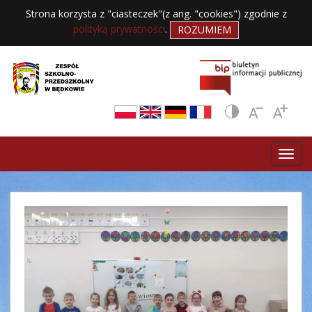
Strona korzysta z "ciasteczek"(z ang. "cookies") zgodnie z
polityką prywatności
.
ROZUMIEM