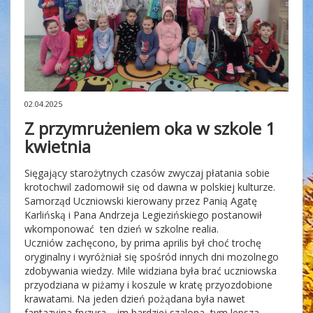
02.04.2025
Z przymrużeniem oka w szkole 1
kwietnia
Sięgający starożytnych czasów zwyczaj płatania sobie
krotochwil zadomowił się od dawna w polskiej kulturze.
Samorząd Uczniowski kierowany przez Panią Agatę
Karlińską i Pana Andrzeja Legiezińskiego postanowił
wkomponować ten dzień w szkolne realia.
Uczniów zachęcono, by prima aprilis był choć trochę
oryginalny i wyróżniał się spośród innych dni mozolnego
zdobywania wiedzy. Mile widziana była brać uczniowska
przyodziana w piżamy i koszule w kratę przyozdobione
krawatami. Na jeden dzień pożądana była nawet
fantazyjna fryzura – im bardziej szalona, tym lepsza.